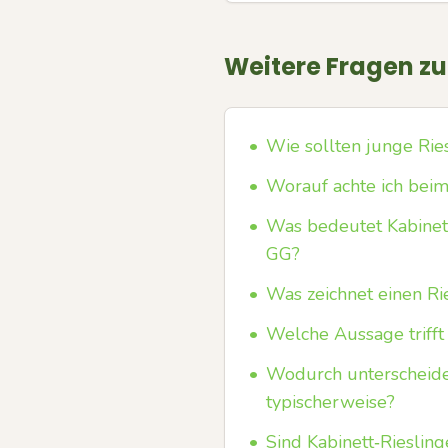
Weitere Fragen z
•
Wie sollten junge Rie
•
Worauf achte ich beim
•
Was bedeutet Kabinett
GG?
•
Was zeichnet einen Ri
•
Welche Aussage trifft 
•
Wodurch unterscheiden
typischerweise?
•
Sind Kabinett‑Rieslin