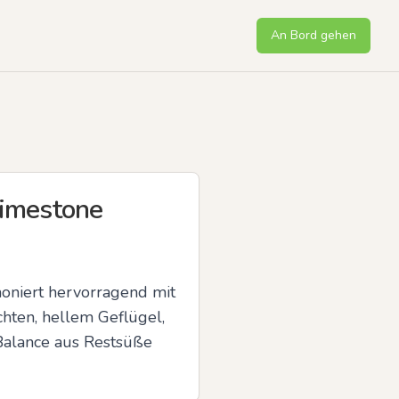
An Bord gehen
Limestone
oniert hervorragend mit 
hten, hellem Geflügel, 
Balance aus Restsüße 