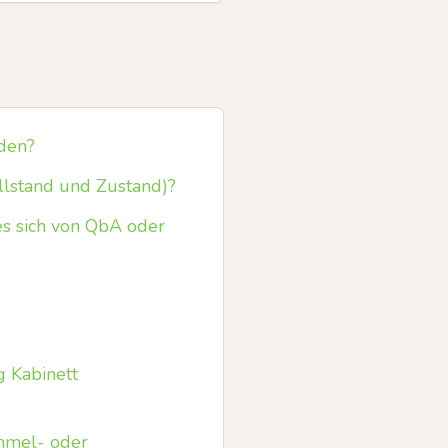
rden?
llstand und Zustand)?
es sich von QbA oder
g Kabinett
ammel- oder