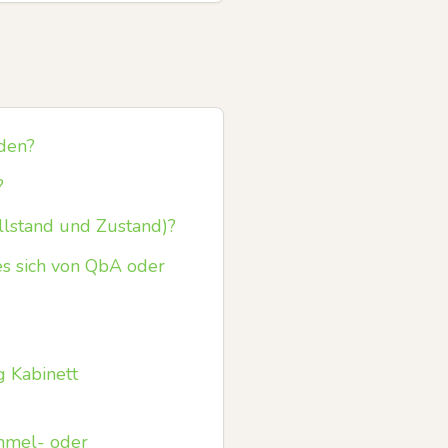
rden?
?
llstand und Zustand)?
es sich von QbA oder
g Kabinett
ammel- oder