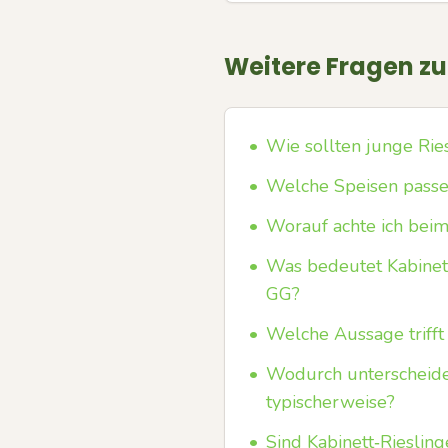
Weitere Fragen z
•
Wie sollten junge Rie
•
Welche Speisen passe
•
Worauf achte ich beim
•
Was bedeutet Kabinett
GG?
•
Welche Aussage trifft 
•
Wodurch unterscheiden
typischerweise?
•
Sind Kabinett‑Rieslin