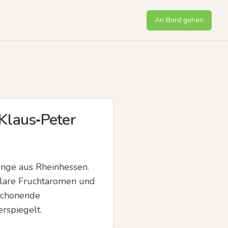
An Bord gehen
Klaus‑Peter
inge aus Rheinhessen. 
klare Fruchtaromen und 
schonende 
rspiegelt.