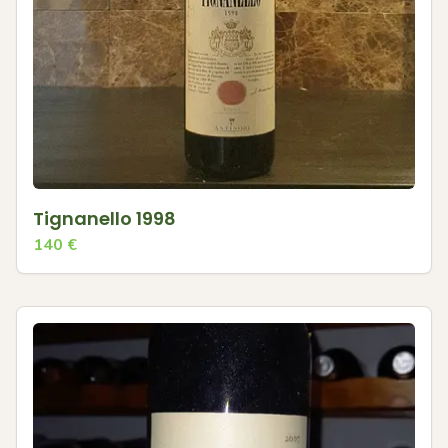
Tignanello 1998
140
€