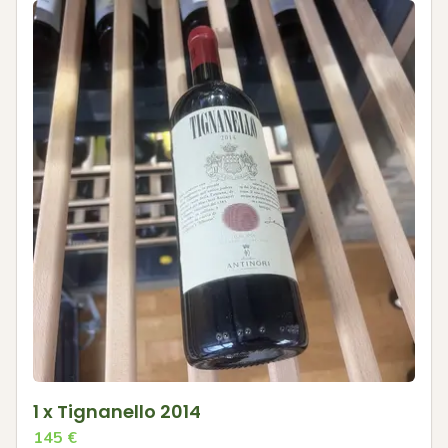
1 x Tignanello 2014
145
€