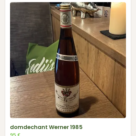
domdechant Werner 1985
95
€