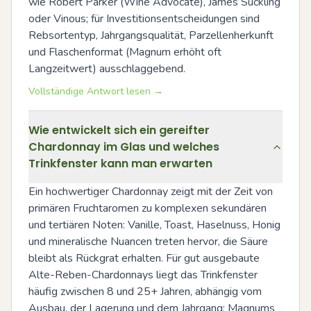
wie Robert Parker (Wine Advocate), James Suckling 
oder Vinous; für Investitionsentscheidungen sind 
Rebsortentyp, Jahrgangsqualität, Parzellenherkunft 
und Flaschenformat (Magnum erhöht oft 
Langzeitwert) ausschlaggebend.
Vollständige Antwort lesen →
Wie entwickelt sich ein gereifter
Chardonnay im Glas und welches
Trinkfenster kann man erwarten
Ein hochwertiger Chardonnay zeigt mit der Zeit von 
primären Fruchtaromen zu komplexen sekundären 
und tertiären Noten: Vanille, Toast, Haselnuss, Honig 
und mineralische Nuancen treten hervor, die Säure 
bleibt als Rückgrat erhalten. Für gut ausgebaute 
Alte-Reben-Chardonnays liegt das Trinkfenster 
häufig zwischen 8 und 25+ Jahren, abhängig vom 
Ausbau, der Lagerung und dem Jahrgang; Magnums 