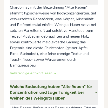
Chardonnay mit der Bezeichnung "Alte Reben" 
stammt typischerweise von hochkonzentrierten, tief 
verwurzelten Rebstöcken, was Körper, Mineralität 
und Reifepotenzial erhöht. Weingut Huber setzt bei 
solchen Parzellen oft auf selektive Handlese, zum 
Teil auf Ausbau im gebrauchten und neuen Holz 
sowie kontrollierte malolaktische Gärung; das 
Ergebnis sind dichte Fruchtnoten (gelber Apfel, 
Birne, Steinobst), eine feine cremige Textur und 
Toast-, Nuss- sowie Würzaromen durch 
Barriqueausbau.
Vollständige Antwort lesen →
Welche Bedeutung haben "Alte Reben" für
Konzentration und Lagerfähigkeit bei
Weinen des Weinguts Huber
"Alte Reben" liefern in der Regel niedrigere Erträge 