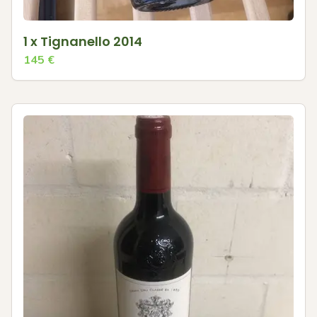
1 x Tignanello 2014
145
€