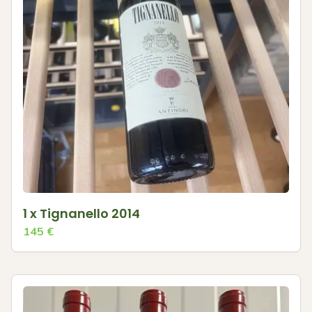
1 x Tignanello 2014
145
€