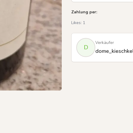
Zahlung per:
Likes:
1
Verkäufer
D
dome_kieschke