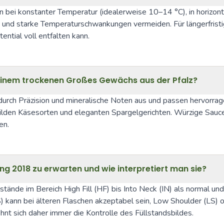
n bei konstanter Temperatur (idealerweise 10–14 °C), in horizo
en und starke Temperaturschwankungen vermeiden. Für längerfristi
ntial voll entfalten kann.
einem trockenen Großes Gewächs aus der Pfalz?
durch Präzision und mineralische Noten aus und passen hervorr
, milden Käsesorten und eleganten Spargelgerichten. Würzige Sau
en.
ng 2018 zu erwarten und wie interpretiert man sie?
ände im Bereich High Fill (HF) bis Into Neck (IN) als normal und
TS) kann bei älteren Flaschen akzeptabel sein, Low Shoulder (LS)
hnt sich daher immer die Kontrolle des Füllstandsbildes.