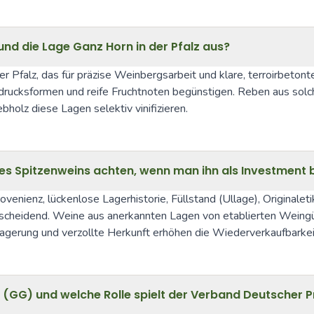
d die Lage Ganz Horn in der Pfalz aus?
r Pfalz, das für präzise Weinbergsarbeit und klare, terroirbetont
sdrucksformen und reife Fruchtnoten begünstigen. Reben aus solch
olz diese Lagen selektiv vinifizieren.
s Spitzenweins achten, wenn man ihn als Investment 
ovenienz, lückenlose Lagerhistorie, Füllstand (Ullage), Original
entscheidend. Weine aus anerkannten Lagen von etablierten Weing
Lagerung und verzollte Herkunft erhöhen die Wiederverkaufbarkei
 (GG) und welche Rolle spielt der Verband Deutscher 