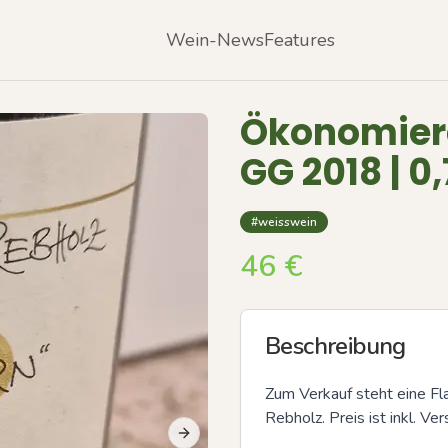
Wein-News
Features
Ökonomiera
GG 2018 | 0
#weisswein
46
€
Beschreibung
Zum Verkauf steht eine F
Rebholz. Preis ist inkl. Ve
Next slide
Previous slide