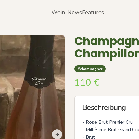
Wein-News
Features
Champagne
Champillo
#champagner
110
€
Beschreibung
- Rosé Brut Prenier Cru 

- Millésime Brut Grand Cru
- Brut 

Next slide