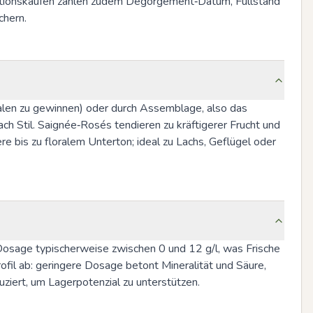
titionskäufen zählen zudem Degorgement‑Datum, Füllstand 
chern.
len zu gewinnen) oder durch Assemblage, also das 
ch Stil. Saignée‑Rosés tendieren zu kräftigerer Frucht und 
bis zu floralem Unterton; ideal zu Lachs, Geflügel oder 
osage typischerweise zwischen 0 und 12 g/l, was Frische 
il ab: geringere Dosage betont Mineralität und Säure, 
ziert, um Lagerpotenzial zu unterstützen.