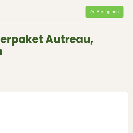
An Bord gehen
rpaket Autreau,
n

