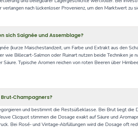
kettierung und belegbarer Lagergeschichte wertvoller. Bei Inves
r verlangen nach lückenloser Provenienz, um den Marktwert zu si
den sich Saignée und Assemblage?
née (kurze Maischestandzeit, um Farbe und Extrakt aus den Scha
er wie Billecart-Salmon oder Ruinart nutzen beide Techniken je na
r Säure. Typische Aromen reichen von roten Beeren über Himbeere 
s Brut‑Champagners?
rgieren und bestimmt die Restsüßeklasse. Bei Brut liegt die D
Veuve Clicquot stimmen die Dosage exakt auf Säure und Aromaprof
uck. Bei Rosé‑ und Vintage‑Abfüllungen wird die Dosage oft redu