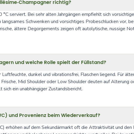
Millésime‑Champagner richtig?
°C serviert. Bei sehr alten Jahrgängen empfiehlt sich vorsichtig
ch langsames Schwenken und vorsichtiges Probeschlucken vor, bev
sche, ältere Degorgements zeigen oft autolytische, nussige Not
ern und welche Rolle spielt der Füllstand?
tfeuchte, dunkel und vibrationsfrei, Flaschen liegend. Für ältere
ert Frische, Mid Shoulder oder Low Shoulder deuten auf Alterung o
lt sich ein unabhängiger Zustandsbericht.
OWC) und Provenienz beim Wiederverkauf?
erhöhen auf dem Sekundärmarkt oft die Attraktivität und den Pr