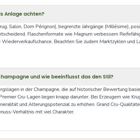
s Anlage achten?
rug, Salon, Dom Pérignon), begrenzte Jahrgänge (Millésime), pos
ntscheidend. Flaschenformate wie Magnum verbessern Reifefähig
e Wiederverkaufschance. Beachten Sie zudem Marktzyklen und La
hampagne und wie beeinflusst das den Stil?
bergslagen in der Champagne, die auf historischer Bewertung bas
Premier Cru-Lagen liegen knapp darunter. Bei Erzeugern wie Kru
ineralität und Alterungspotenzial zu erhöhen. Grand Cru-Qualitäte
uss-Verhältnis mit viel Charakter.