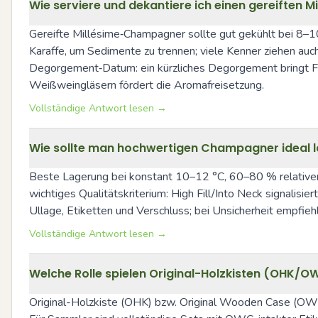
Wie serviere und dekantiere ich einen gereiften 
Gereifte Millésime‑Champagner sollte gut gekühlt bei 8–10 
Karaffe, um Sedimente zu trennen; viele Kenner ziehen au
Degorgement‑Datum: ein kürzliches Degorgement bringt Fri
Weißweingläsern fördert die Aromafreisetzung.
Vollständige Antwort lesen →
Wie sollte man hochwertigen Champagner ideal lag
Beste Lagerung bei konstant 10–12 °C, 60–80 % relativer Luf
wichtiges Qualitätskriterium: High Fill/Into Neck signalisi
Ullage, Etiketten und Verschluss; bei Unsicherheit empfieh
Vollständige Antwort lesen →
Welche Rolle spielen Original-Holzkisten (OHK/
Original-Holzkiste (OHK) bzw. Original Wooden Case (OWC) 