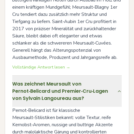
buttrigen/vanilligen Noten durch Ausbau im Holz und 
einem kräftigen Mundgefühl; Meursault‑Blagny 1er 
Cru tendiert dazu zusätzlich mehr Struktur und 
Tiefgang zu liefern. Saint‑Aubin 1er Cru profitiert in 
2017 von präziser Mineralität und zurückhaltender 
Säure, bleibt dabei oft eleganter und etwas 
schlanker als die schwereren Meursault‑Cuvées. 
Generell hängt das Alterungspotenzial von 
Ausbaumethode, Produzent und Jahrgangsreife ab.
Vollständige Antwort lesen →
Was zeichnet Meursault von
Pernot‑Belicard und Premier‑Cru‑Lagen
von Sylvain Langoureau aus?
Pernot‑Belicard ist für klassische 
Meursault‑Stilistiken bekannt: volle Textur, reife 
Kernobst‑Aromen, nussige und buttrige Akzente 
durch malolaktische Gärung und kontrollierten 