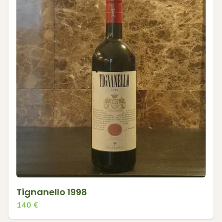
Tignanello 1998
140
€