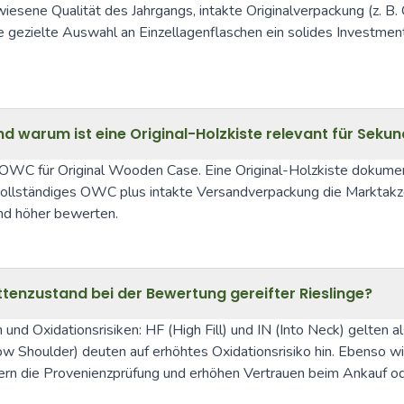
wiesene Qualität des Jahrgangs, intakte Originalverpackung (z. 
e gezielte Auswahl an Einzellagenflaschen ein solides Investment
warum ist eine Original-Holzkiste relevant für Seku
d OWC für Original Wooden Case. Eine Original-Holzkiste dokument
vollständiges OWC plus intakte Versandverpackung die Marktakz
nd höher bewerten.
ettenzustand bei der Bewertung gereifter Rieslinge?
d Oxidationsrisiken: HF (High Fill) und IN (Into Neck) gelten als
 Shoulder) deuten auf erhöhtes Oxidationsrisiko hin. Ebenso wich
htern die Provenienzprüfung und erhöhen Vertrauen beim Ankauf od