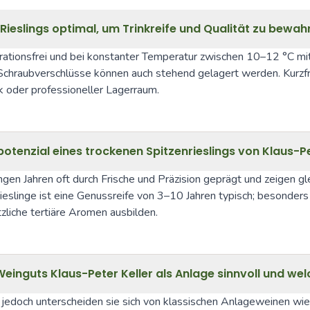
Rieslings optimal, um Trinkreife und Qualität zu bewah
rationsfrei und bei konstanter Temperatur zwischen 10–12 °C mit
hraubverschlüsse können auch stehend gelagert werden. Kurzfristig
k oder professioneller Lagerraum.
otenzial eines trockenen Spitzenrieslings von Klaus-Pe
ngen Jahren oft durch Frische und Präzision geprägt und zeigen gle
Rieslinge ist eine Genussreife von 3–10 Jahren typisch; besonder
zliche tertiäre Aromen ausbilden.
 Weinguts Klaus-Peter Keller als Anlage sinnvoll und w
, jedoch unterscheiden sie sich von klassischen Anlageweinen wi