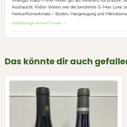
Weingut Klaus-Peter Keller gilt als Referenz für präzise, te
Ausbaustil. Keller-Weine wie die berühmte G-Max-Linie ze
Herkunftsmerkmale – Boden, Hangneigung und Mikroklima –
Vollständige Antwort lesen →
Das könnte dir auch gefalle