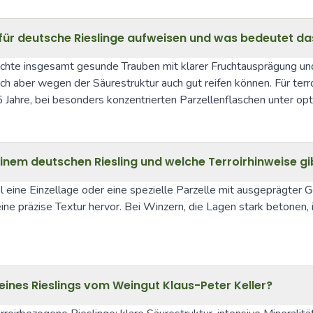
ür deutsche Rieslinge aufweisen und was bedeutet das
hte insgesamt gesunde Trauben mit klarer Fruchtausprägung und
ich aber wegen der Säurestruktur auch gut reifen können. Für terro
ahre, bei besonders konzentrierten Parzellenflaschen unter opti
inem deutschen Riesling und welche Terroirhinweise gi
el eine Einzellage oder eine spezielle Parzelle mit ausgeprägter 
 präzise Textur hervor. Bei Winzern, die Lagen stark betonen, ist 
 eines Rieslings vom Weingut Klaus-Peter Keller?