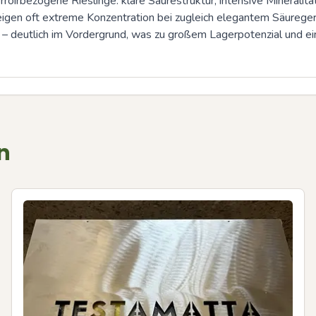
rroirbezogene Rieslinge: klare Säurestruktur, intensive Mineralitä
igen oft extreme Konzentration bei zugleich elegantem Säuregerü
 deutlich im Vordergrund, was zu großem Lagerpotenzial und ein
n