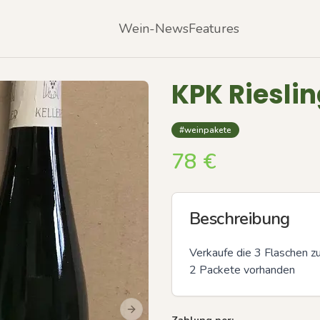
Wein-News
Features
KPK Rieslin
#weinpakete
78
€
Beschreibung
Verkaufe die 3 Flaschen zu
2 Packete vorhanden
Next slide