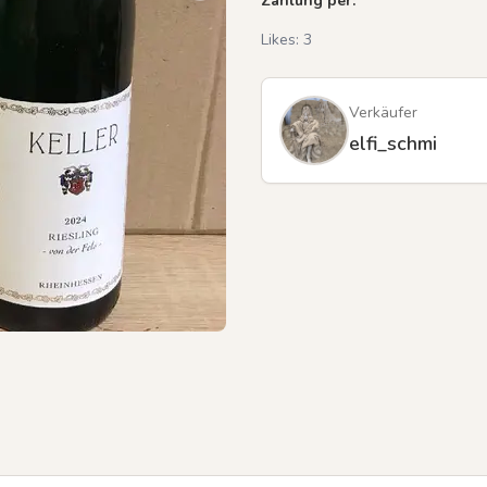
Zahlung per:
Likes:
3
Verkäufer
elfi_schmi