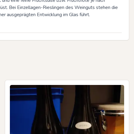
t und eine feine Fruchtsüße bzw. Fruchtnote je nach 
st. Bei Einzellagen-Rieslingen des Weinguts stehen die 
er ausgeprägten Entwicklung im Glas führt.