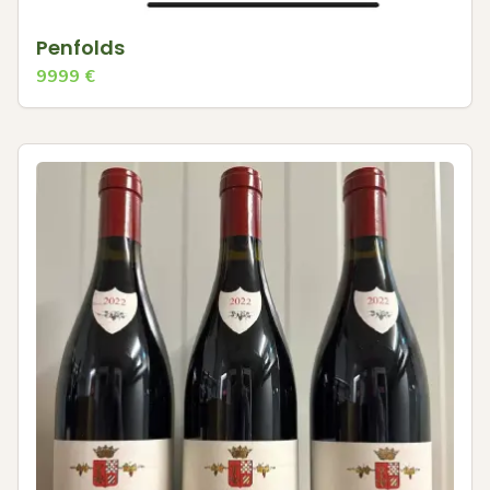
Penfolds
9999
€