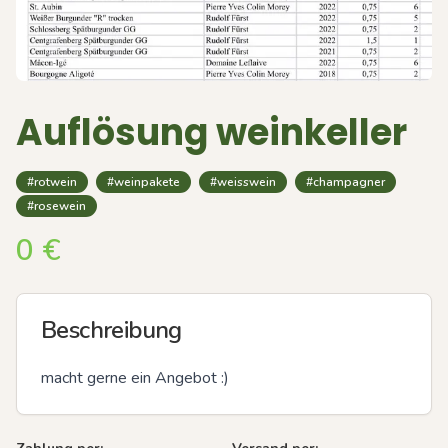
Auflösung weinkeller
#rotwein
#weinpakete
#weisswein
#champagner
#rosewein
0
€
Beschreibung
macht gerne ein Angebot :)