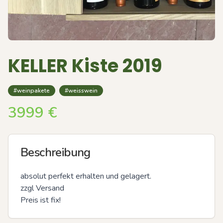
KELLER Kiste 2019
#weinpakete
#weisswein
3999
€
Beschreibung
absolut perfekt erhalten und gelagert.

zzgl Versand 

Preis ist fix!