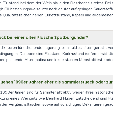
 Füllstand, bei dem der Wein bis in den Flaschenhals reicht. Bei a
 Fill beziehungsweise into neck deutet auf geringen Sauerstoffein
es Qualitätszeichen neben Etikettzustand, Kapsel und allgemeiner
ruck bei einer alten Flasche Spätburgunder?
ndikatoren für schonende Lagerung: ein intaktes, altersgerecht ve
ngungen. Daneben sind Füllstand, Korkzustand (sofern ersichtlic
rper, passende Alterspatina und keine starken Klebstoffreste ode
fruehen 1990er Jahren eher als Sammlerstueck oder zur
990er Jahren sind für Sammler attraktiv wegen ihres historischen 
wicklung eines Weinguts wie Bernhard Huber. Entscheidend sind Fla
n der Vergleichsflaschen sowie auf vorsichtiges Dekantieren geac