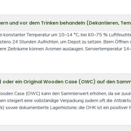
gern und vor dem Trinken behandeln (Dekantieren, Te
bei konstanter Temperatur um 10–14 °C, bei 60–75 % Luftfeuch
estens 24 Stunden Aufrichten, um Depot zu setzen. Beim Öffnen se
ößere Zeiträume können Aromen auslaugen. Serviertemperatur 14–
HK) oder ein Original Wooden Case (OWC) auf den Sam
Wooden Case (OWC) kann den Sammlerwert erhöhen, da sie zusätzl
n steigert eine vollständige Verpackung zudem oft die Attraktivi
ork) sowie dokumentierte Lagerhistorie; die OHK ist ein positiver