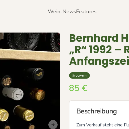
Wein-News
Features
Bernhard H
„R“ 1992 – 
Anfangszei
#rotwein
85
€
Beschreibung
Zum Verkauf steht eine Fl
Next slide