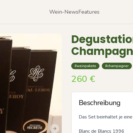
Wein-News
Features
Degustatio
Champagne
#weinpakete
#champagner
260
€
Beschreibung
Das Set beinhaltet je ein
Blanc de Blancs 1996

Next slide