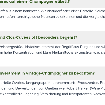
ères auf einem Champagneretikett?
ft aus einem konkreten Weinbaudorf oder einer Parzelle. Solche 
ben helfen, terroirtypische Nuancen zu erkennen und die Verglei
ind Clos‑Cuvées oft besonders begehrt?
inbergsstück; historisch stammt der Begriff aus Burgund und wir
 hohe Konzentration und klare Herkunftscharakteristika, was si
Investment in Vintage‑Champagner zu beachten?
pezielle Cuvées, Jahrgangsqualität, renommierte Produzenten, Pr
tungen und Bewertungen von Quellen wie Robert Parker (Wine Adv
rt kontrollierte Lagerung, Versicherung und transparenten Nachwe