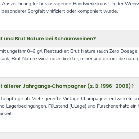
he Auszeichnung für herausragende Handwerkskunst. In der Weinwe
besonderer Sorgfalt vinifiziert oder komponiert wurde.
ut und Brut Nature bei Schaumweinen?
it ungefähr 0–6 g/l Restzucker; Brut Nature (auch Zero Dosage g
hlank, Brut Nature wirkt noch direkter, reiner und betont die na
eit älterer Jahrgangs‑Champagner (z. B. 1996–2008)?
schenpflege ab. Viele gereifte Vintage‑Champagner entwickeln k
nd Lagerbedingungen, Füllstand (Ullage) und Flaschenerhalt; ein 
arkeit.