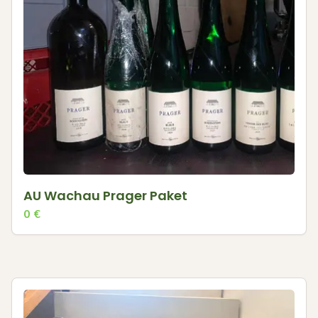
AU Wachau Prager Paket
0
€