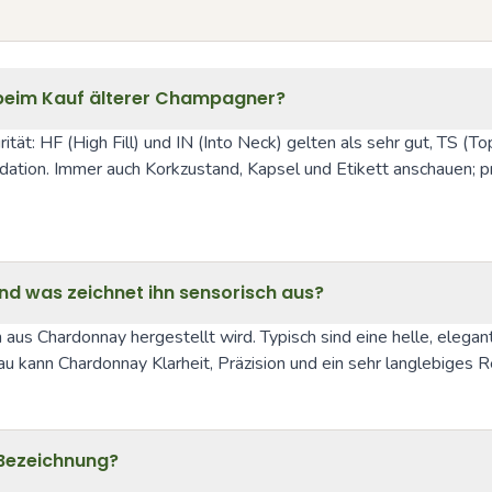
) beim Kauf älterer Champagner?
grität: HF (High Fill) und IN (Into Neck) gelten als sehr gut, TS (T
idation. Immer auch Korkzustand, Kapsel und Etikett anschauen; p
d was zeichnet ihn sensorisch aus?
aus Chardonnay hergestellt wird. Typisch sind eine helle, elegant
au kann Chardonnay Klarheit, Präzision und ein sehr langlebiges Re
‑Bezeichnung?