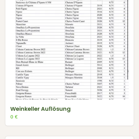
Weinkeller Auflösung
0
€