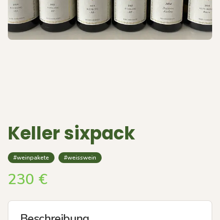
Keller sixpack
#weinpakete
#weisswein
230
€
Beschreibung