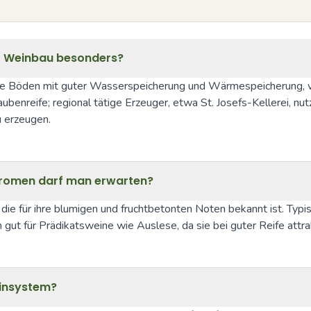
r Weinbau besonders?
e Böden mit guter Wasserspeicherung und Wärmespeicherung, was 
ubenreife; regional tätige Erzeuger, etwa St. Josefs-Kellerei, n
u erzeugen.
Aromen darf man erwarten?
ie für ihre blumigen und fruchtbetonten Noten bekannt ist. Typ
h gut für Prädikatsweine wie Auslese, da sie bei guter Reife attr
einsystem?