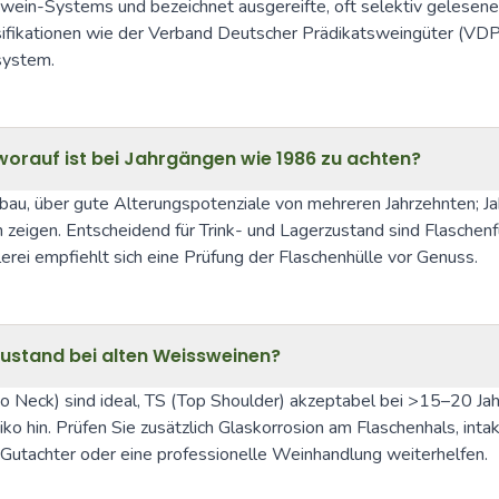
tswein-Systems und bezeichnet ausgereifte, oft selektiv gelesen
ssifikationen wie der Verband Deutscher Prädikatsweingüter (VDP)
system.
worauf ist bei Jahrgängen wie 1986 zu achten?
bau, über gute Alterungspotenziale von mehreren Jahrzehnten; J
igen. Entscheidend für Trink- und Lagerzustand sind Flaschenfül
erei empfiehlt sich eine Prüfung der Flaschenhülle vor Genuss.
nzustand bei alten Weissweinen?
Into Neck) sind ideal, TS (Top Shoulder) akzeptabel bei >15–20 
o hin. Prüfen Sie zusätzlich Glaskorrosion am Flaschenhals, int
 Gutachter oder eine professionelle Weinhandlung weiterhelfen.