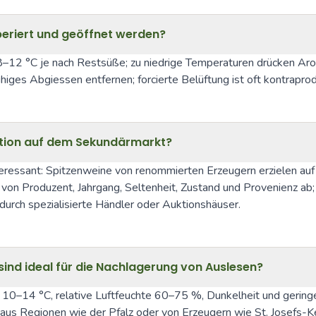
periert und geöffnet werden?
a. 8–12 °C je nach Restsüße; zu niedrige Temperaturen drücken Ar
iges Abgiessen entfernen; forcierte Belüftung ist oft kontraprodu
tition auf dem Sekundärmarkt?
teressant: Spitzenweine von renommierten Erzeugern erzielen au
on Produzent, Jahrgang, Seltenheit, Zustand und Provenienz ab;
urch spezialisierte Händler oder Auktionshäuser.
ind ideal für die Nachlagerung von Auslesen?
0–14 °C, relative Luftfeuchte 60–75 %, Dunkelheit und geringe V
s Regionen wie der Pfalz oder von Erzeugern wie St. Josefs-Kelle