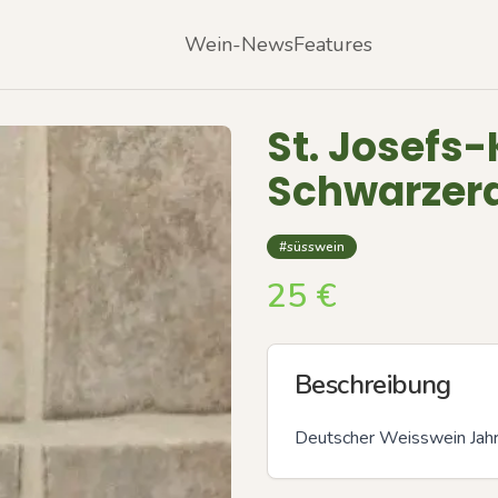
Wein-News
Features
St. Josefs-
Schwarzerd
#süsswein
25
€
Beschreibung
Deutscher Weisswein Jah