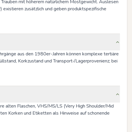
e Trauben mit höherem natürlichem Mostgewicht. Auslesen 
 existieren zusätzlich und geben produktspezifische 
ahrgänge aus den 1980er-Jahren können komplexe tertiäre 
lstand, Korkzustand und Transport‑/Lagerprovenienz; bei 
Jahre alten Flaschen, VHS/MS/LS (Very High Shoulder/Mid 
akten Korken und Etiketten als Hinweise auf schonende 