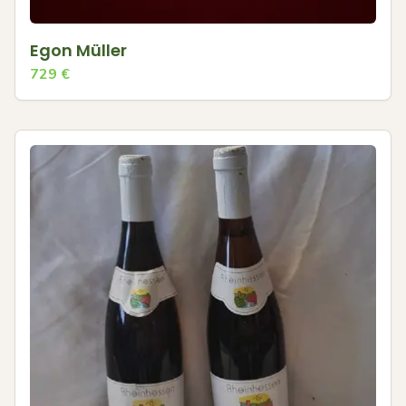
Egon Müller
729
€