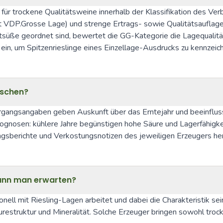
für trockene Qualitätsweine innerhalb der Klassifikation des Ve
t VDP.Grosse Lage) und strenge Ertrags- sowie Qualitätsauflage
tsüße geordnet sind, bewertet die GG-Kategorie die Lagequalität
in, um Spitzenrieslinge eines Einzellage-Ausdrucks zu kennzeic
aschen?
rgangsangaben geben Auskunft über das Erntejahr und beeinflusse
prognosen: kühlere Jahre begünstigen hohe Säure und Lagerfähigkei
ngsberichte und Verkostungsnotizen des jeweiligen Erzeugers he
 kann man erwarten?
nell mit Riesling-Lagen arbeitet und dabei die Charakteristik seine
 Säurestruktur und Mineralität. Solche Erzeuger bringen sowohl tr