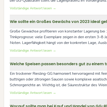
bei GG-Qualitäten steht die Lagenpräsenz im Vordergrund.
Vollständige Antwort lesen →
Wie sollte ein Großes Gewächs von 2023 ideal g
Große Gewächse profitieren von konstanter Lagerung bei 1
Trinkprognose: viele Exemplare zeigen in den ersten 3–8 Jah
Noten. Lagerfähigkeit hängt von der konkreten Lage, Ausba
Vollständige Antwort lesen →
Welche Speisen passen besonders gut zu einem t
Ein trockener Riesling-GG harmoniert hervorragend mit feiner
buttrigen oder zitronigen Saucen sowie komplexe asiatische 
Schmorgerichte an. Wichtig ist, die Säurestruktur des Wein
Vollständige Antwort lesen →
Worauf sollte man bei Kauf und Handel von GG-R