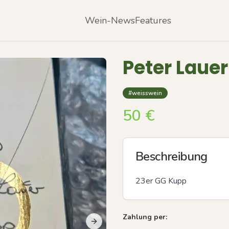
Wein-News
Features
Peter Lauer
#weisswein
50
€
Beschreibung
23er GG Kupp
Zahlung per:
Next slide