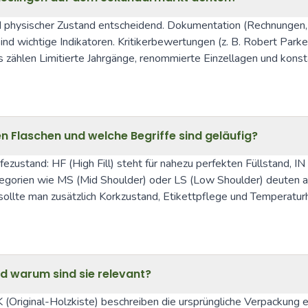
physischer Zustand entscheidend. Dokumentation (Rechnungen, Hän
ind wichtige Indikatoren. Kritikerbewertungen (z. B. Robert Parke
ts zählen Limitierte Jahrgänge, renommierte Einzellagen und kon
ren Flaschen und welche Begriffe sind geläufig?
ustand: HF (High Fill) steht für nahezu perfekten Füllstand, IN (
gorien wie MS (Mid Shoulder) oder LS (Low Shoulder) deuten auf
ollte man zusätzlich Korkzustand, Etikettpflege und Temperaturhi
 warum sind sie relevant?
riginal-Holzkiste) beschreiben die ursprüngliche Verpackung ein