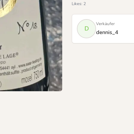
Likes:
2
Verkäufer
D
Previous slide
dennis_4