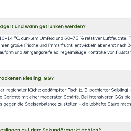
elagert und wann getrunken werden?
0–14 °C, dunklem Umfeld und 60–75 % relativer Luftfeuchte. Fü
ren große Frische und Primärfrucht, entwickeln aber erst nach 8–1
uform und Jahrgangsreife ab; regelmäßige Kontrolle von Füllstan
rockenen Riesling-GG?
, regionaler Küche: gedämpfter Fisch (z. B. pochierter Saibling), 
Gerichte mit einer moderaten Schärfe. Bei intensiveren GGs bieten
s gegen die Speisenbalance zu stellen – die lebhafte Säure macht
ieslingen auf dem Sekundärmarkt achten?