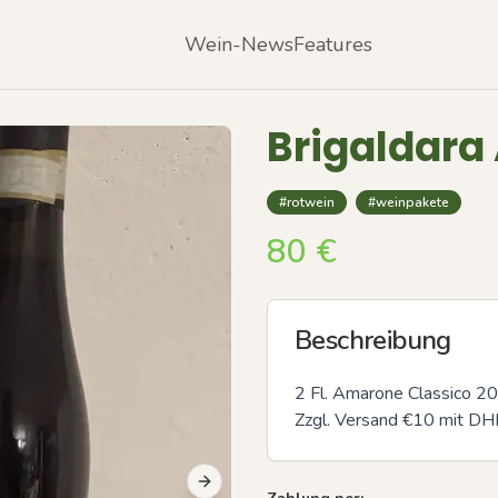
Wein-News
Features
Brigaldara
#rotwein
#weinpakete
80
€
Beschreibung
2 Fl. Amarone Classico 201
Zzgl. Versand €10 mit DH
Next slide
Previous slide