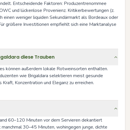
handelt. Entscheidende Faktoren: Produzentrenommee 
/OWC und lückenlose Provenienz. Kritikerbewertungen (z. 
h einen weniger liquiden Sekundärmarkt als Bordeaux oder 
r größere Investitionen empfiehlt sich eine Marktanalyse 
igaldara diese Trauben
vées können außerdem lokale Rotweinsorten enthalten. 
roduzenten wie Brigaldara selektieren meist gesunde 
s Kraft, Konzentration und Eleganz zu erreichen.
tand 60–120 Minuten vor dem Servieren dekantiert 
t manchmal 30–45 Minuten, wohingegen junge, dichte 