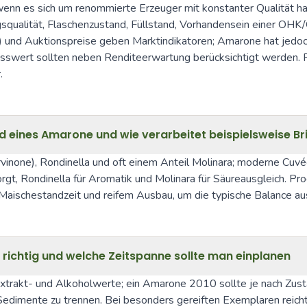
 wenn es sich um renommierte Erzeuger mit konstanter Qualität 
gsqualität, Flaschenzustand, Füllstand, Vorhandensein einer OHK
) und Auktionspreise geben Marktindikatoren; Amarone hat jedoc
usswert sollten neben Renditeerwartung berücksichtigt werden. Fü
.
d eines Amarone und wie verarbeitet beispielsweise Br
rvinone), Rondinella und oft einem Anteil Molinara; moderne Cu
sorgt, Rondinella für Aromatik und Molinara für Säureausgleich. P
er Maischestandzeit und reifem Ausbau, um die typische Balance au
richtig und welche Zeitspanne sollte man einplanen
xtrakt- und Alkoholwerte; ein Amarone 2010 sollte je nach Zus
dimente zu trennen. Bei besonders gereiften Exemplaren reich