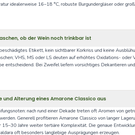
eratur idealerweise 16–18 °C, robuste Burgundergläser oder gr
chen, ob der Wein noch trinkbar ist
nbeschädigtes Etikett, kein sichtbarer Korkriss und keine Ausblühu
laschen; VHS, MS oder LS deuten auf erhöhtes Oxidations- oder Ve
entscheidend. Bei Zweifel liefern vorsichtiges Dekantieren und 
ife und Alterung eines Amarone Classico aus
ifungsnoten: nach rund einer Dekade treten oft Aromen von get
 werden. Generell profitieren Amarone Classico von langer Lager
ber 15–30 Jahre weiter tertiäre Komplexität. Die genaue Entwicklu
aldara oft besonders langlebige Ausprägungen erzeugen.