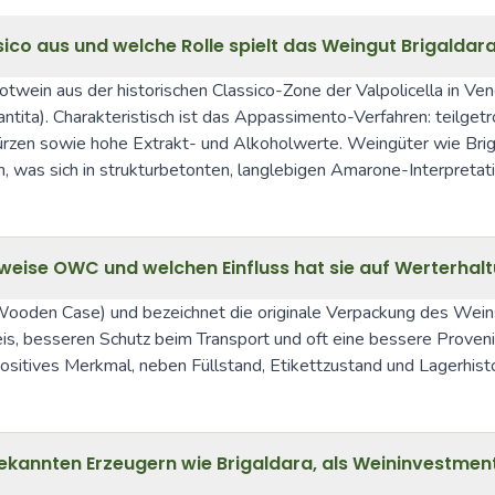
ico aus und welche Rolle spielt das Weingut Brigaldara 
r Rotwein aus der historischen Classico-Zone der Valpolicella in 
rantita). Charakteristisch ist das Appassimento-Verfahren: teilg
en sowie hohe Extrakt- und Alkoholwerte. Weingüter wie Brigal
on, was sich in strukturbetonten, langlebigen Amarone-Interpretat
weise OWC und welchen Einfluss hat sie auf Werterhal
l Wooden Case) und bezeichnet die originale Verpackung des Wei
s, besseren Schutz beim Transport und oft eine bessere Proven
positives Merkmal, neben Füllstand, Etikettzustand und Lagerhisto
bekannten Erzeugern wie Brigaldara, als Weininvestmen