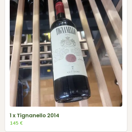
1 x Tignanello 2014
145
€