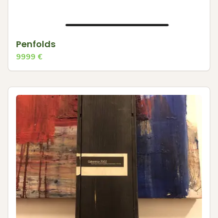
Penfolds
9999
€