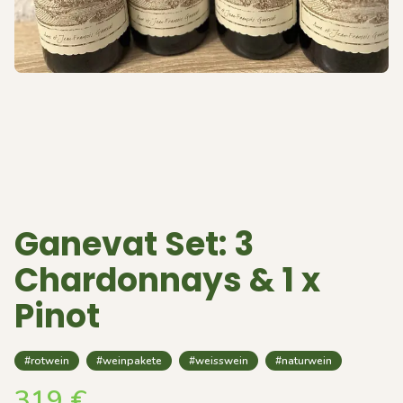
Ganevat Set: 3
Chardonnays & 1 x
Pinot
#rotwein
#weinpakete
#weisswein
#naturwein
319
€