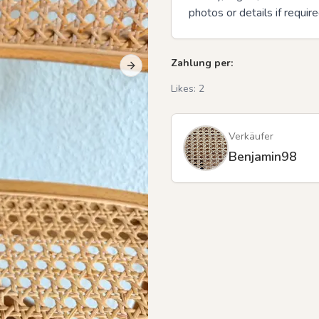
photos or details if require
Zahlung per:
Next slide
Previous slide
Likes:
2
Verkäufer
Benjamin98