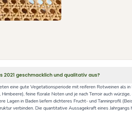
 2021 geschmacklich und qualitativ aus?
en eine gute Vegetationsperiode mit reiferen Rotweinen als in k
imbeere), feine florale Noten und je nach Terroir auch würzige, e
ere Lagen in Baden liefern dichteres Frucht- und Tanninprofil (Be
 Struktur verbinden. Die quantitative Aussagekraft eines Jahrgang