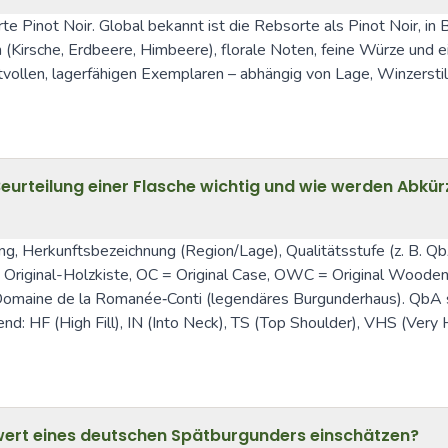
e Pinot Noir. Global bekannt ist die Rebsorte als Pinot Noir, in
(Kirsche, Erdbeere, Himbeere), florale Noten, feine Würze und ei
raftvollen, lagerfähigen Exemplaren – abhängig von Lage, Winzerstil
Beurteilung einer Flasche wichtig und wie werden Abk
g, Herkunftsbezeichnung (Region/Lage), Qualitätsstufe (z. B. Qb
riginal-Holzkiste, OC = Original Case, OWC = Original Wooden
omaine de la Romanée‑Conti (legendäres Burgunderhaus). QbA st
end: HF (High Fill), IN (Into Neck), TS (Top Shoulder), VHS (Ver
ewert eines deutschen Spätburgunders einschätzen?