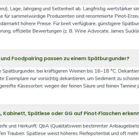
, Lage, Jahrgang und Seltenheit ab. Langfristig wertstärker sin
iele für sammelwürdige Produzenten sind renommierte Pinot‑Erze
arkt höhere Preise. Für breit verfügbare, günstigere Spätburgu
gerung, offizielle Bewertungen (z. B. Wine Advocate, James Suckl
 und Foodpairing passen zu einem Spätburgunder?
ge Spätburgunder, bei kräftigeren Weinen bis 16–18 °C. Dekantiere
te Exemplare nur vorsichtig dekantieren, um Sediment zu schonen.
gereifte Käsesorten; wegen der feinen Säure und feinen Tannine p
, Kabinett, Spätlese oder GG auf Pinot‑Flaschen erke
fe und Herkunft: QbA (Qualitätswein bestimmter Anbaugebiete) is
eifen Trauben. Spätlese weist höheres Reifepotential und oft mehr