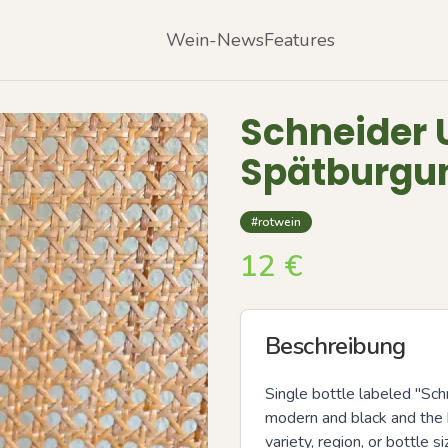
Wein-News
Features
Schneider 
Spätburgun
#rotwein
12
€
Beschreibung
Single bottle labeled "Sch
modern and black and the b
variety, region, or bottle 