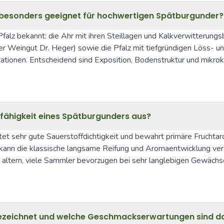
 besonders geeignet für hochwertigen Spätburgunder?
Pfalz bekannt: die Ahr mit ihren Steillagen und Kalkverwitteru
r Weingut Dr. Heger) sowie die Pfalz mit tiefgründigen Löss- un
ionen. Entscheidend sind Exposition, Bodenstruktur und mikroklim
fefähigkeit eines Spätburgunders aus?
tet sehr gute Sauerstoffdichtigkeit und bewahrt primäre Fruchtaro
nd kann die klassische langsame Reifung und Aromaentwicklung ve
 altern, viele Sammler bevorzugen bei sehr langlebigen Gewächsen
bezeichnet und welche Geschmackserwartungen sind d