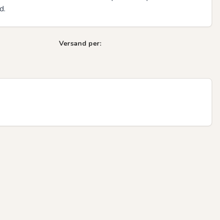
d.
Versand per:
Next sli