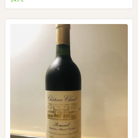
145
€