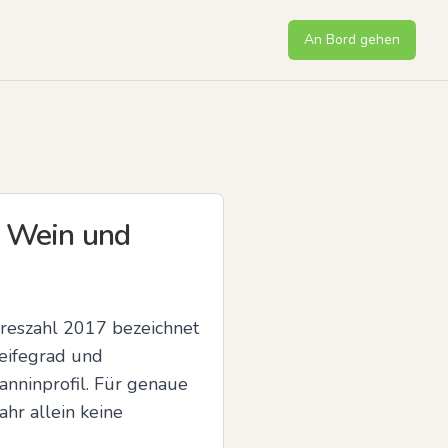
An Bord gehen
r Wein und
reszahl 2017 bezeichnet 
eifegrad und 
nninprofil. Für genaue 
r allein keine 