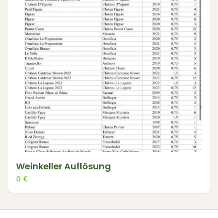
Weinkeller Auflösung
0
€