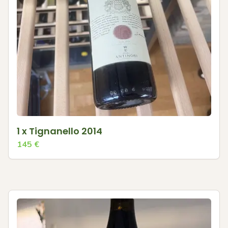
1 x Tignanello 2014
145
€