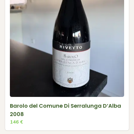
Barolo del Comune Di Serralunga D‘Alba
2008
146
€