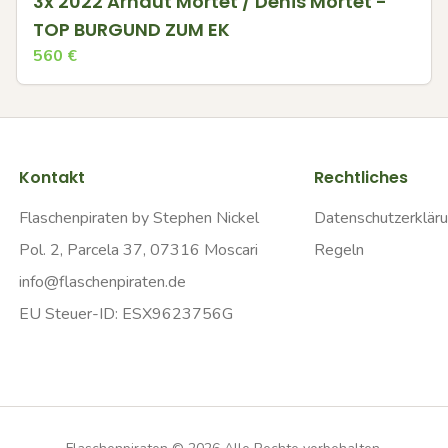
3x 2022 Arnaut Mortet / Denis Mortet -
TOP BURGUND ZUM EK
560
€
Kontakt
Rechtliches
Flaschenpiraten by Stephen Nickel
Datenschutzerklär
Pol. 2, Parcela 37, 07316 Moscari
Regeln
info@flaschenpiraten.de
EU Steuer-ID: ESX9623756G