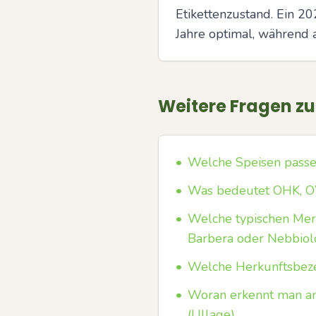
Etikettenzustand. Ein 20
Jahre optimal, während 
Weitere Fragen z
•
Welche Speisen passe
•
Was bedeutet OHK, O
•
Welche typischen Merk
Barbera oder Nebbiol
•
Welche Herkunftsbeze
•
Woran erkennt man an
(Ullage)