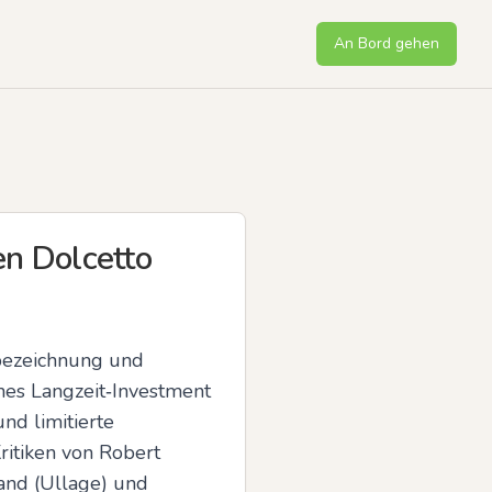
An Bord gehen
en Dolcetto
bezeichnung und 
hes Langzeit‑Investment 
d limitierte 
itiken von Robert 
and (Ullage) und 