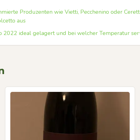
mierte Produzenten wie Vietti, Pecchenino oder Cerett
lcetto aus
to 2022 ideal gelagert und bei welcher Temperatur ser
n