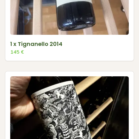
1 x Tignanello 2014
145
€