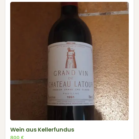
Wein aus Kellerfundus
800
€