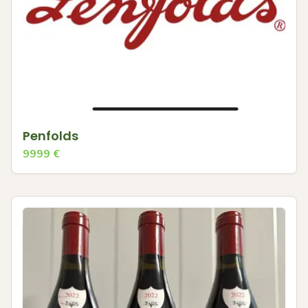
Penfolds
9999
€