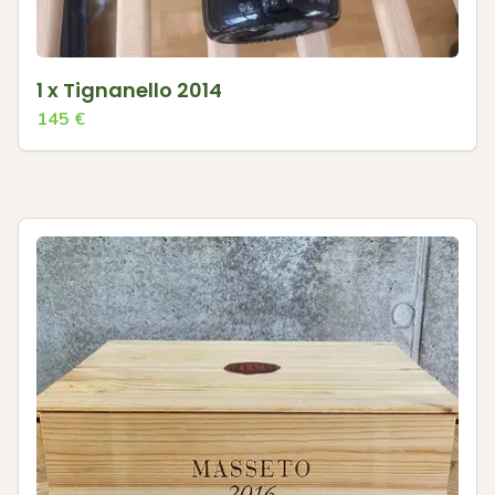
1 x Tignanello 2014
145
€