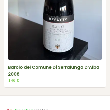
Barolo del Comune Di Serralunga D‘Alba
2008
146
€