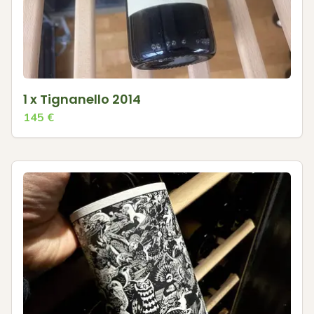
1 x Tignanello 2014
145
€