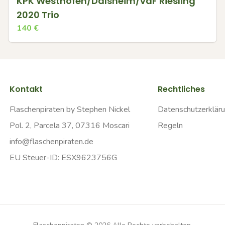
KPK Westhofen/Dalsheim/vdF Riesling
2020 Trio
140
€
Kontakt
Rechtliches
Flaschenpiraten by Stephen Nickel
Datenschutzerklär
Pol. 2, Parcela 37, 07316 Moscari
Regeln
info@flaschenpiraten.de
EU Steuer-ID: ESX9623756G