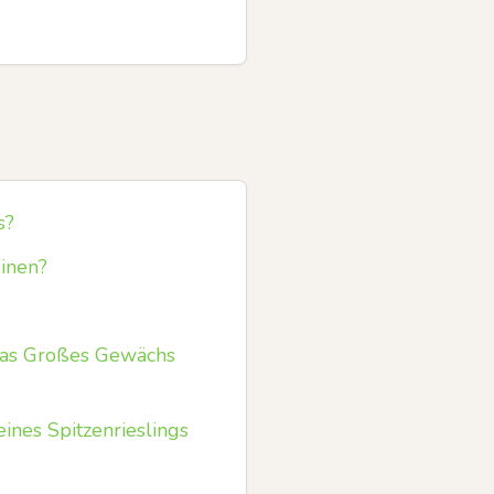
s?
einen?
das Großes Gewächs
ines Spitzenrieslings