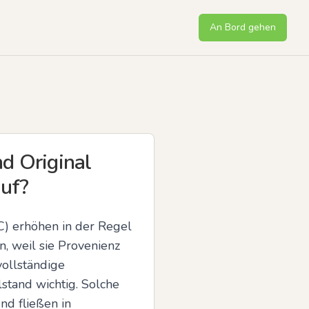
An Bord gehen
d Original
uf?
) erhöhen in der Regel 
, weil sie Provenienz 
llständige 
stand wichtig. Solche 
d fließen in 