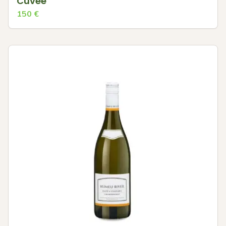
Cuvée
150
€