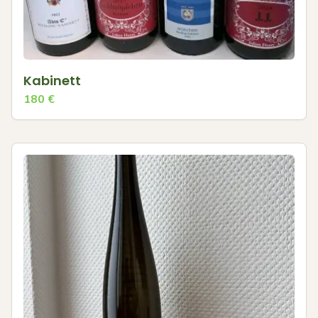
Kabinett
180
€