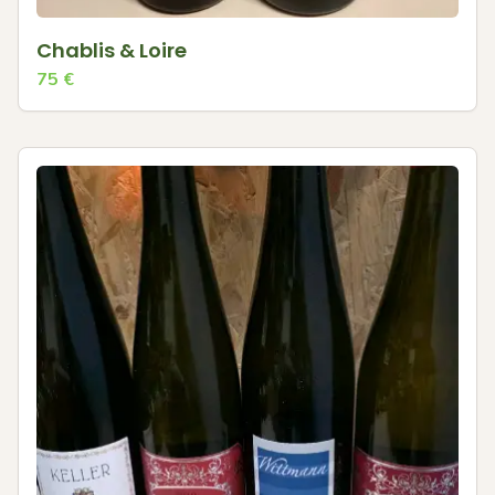
Chablis & Loire
75
€