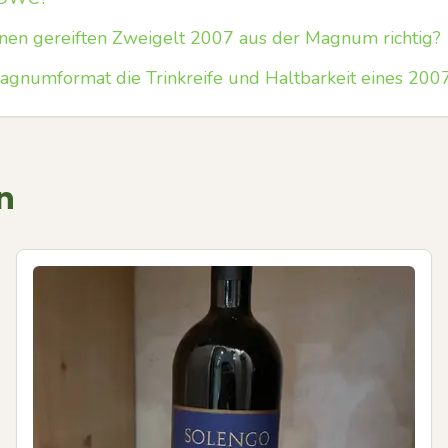
nen gereiften Zweigelt 2007 aus der Magnum richtig?
agnumformat die Trinkreife und Haltbarkeit eines 200
n