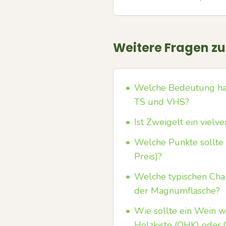
Weitere Fragen z
•
Welche Bedeutung habe
TS und VHS?
•
Ist Zweigelt ein viel
•
Welche Punkte sollte 
Preis)?
•
Welche typischen Char
der Magnumflasche?
•
Wie sollte ein Wein w
Holzkiste (OHK) ode