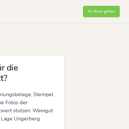
An Bord gehen
r die
t?
chnungsbelege, Stempel 
e Fotos der 
wert stützen. Weingut 
r Lage Ungerberg 