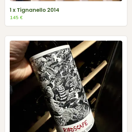
1 x Tignanello 2014
145
€