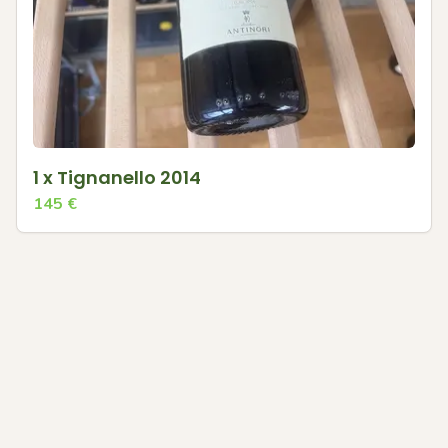
1 x Tignanello 2014
145
€