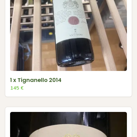
1 x Tignanello 2014
145
€