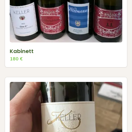
Kabinett
180
€