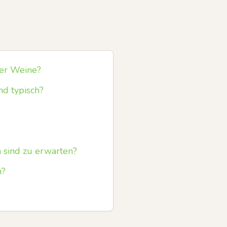
her Weine?
d typisch?
 sind zu erwarten?
n?