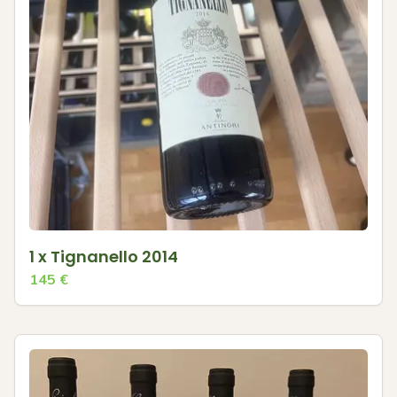
1 x Tignanello 2014
145
€