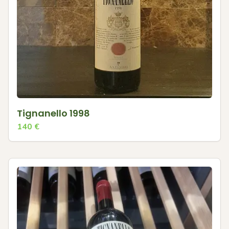
Tignanello 1998
140
€