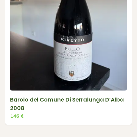
Barolo del Comune Di Serralunga D‘Alba
2008
146
€