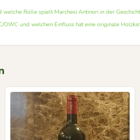
d welche Rolle spielt Marchesi Antinori in der Geschic
OWC und welchen Einfluss hat eine originale Holzkis
n