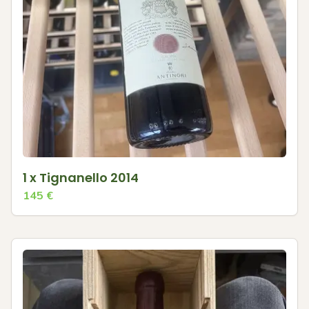
1 x Tignanello 2014
145
€