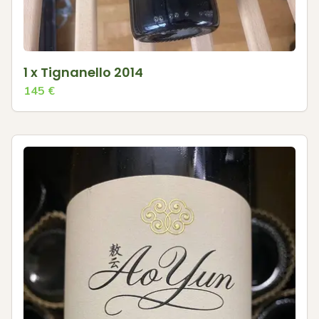
1 x Tignanello 2014
145
€