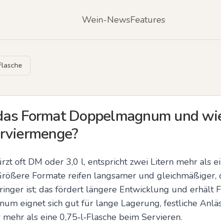
Wein-News
Features
Flasche
das Format Doppelmagnum und wie 
erviermenge?
oft DM oder 3,0 l, entspricht zwei Litern mehr als ein
rößere Formate reifen langsamer und gleichmäßiger, da
inger ist; das fördert längere Entwicklung und erhält Fr
m eignet sich gut für lange Lagerung, festliche Anläss
 mehr als eine 0,75‑l‑Flasche beim Servieren.