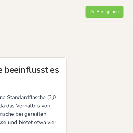
An Bord gehen
beeinflusst es
e Standardflasche (3,0 
 das Verhältnis von 
ische bei gereiften 
e und bietet etwa vier 