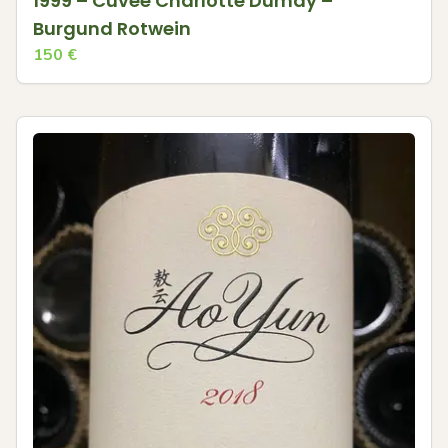
1999 – Cuvée Charlotte Dumay –
Burgund Rotwein
150
€