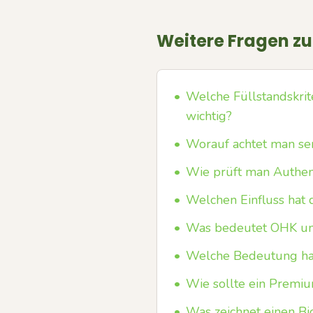
Weitere Fragen z
•
Welche Füllstandskrit
wichtig?
•
Worauf achtet man se
•
Wie prüft man Authent
•
Welchen Einfluss hat 
•
Was bedeutet OHK und 
•
Welche Bedeutung hat
•
Wie sollte ein Premi
•
Was zeichnet einen Bi