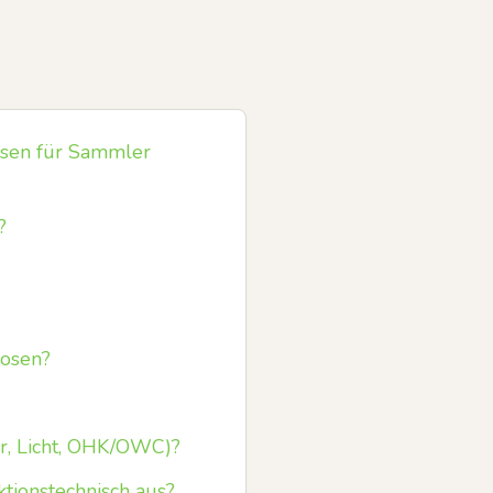
uosen für Sammler
?
uosen?
r, Licht, OHK/OWC)?
ktionstechnisch aus?