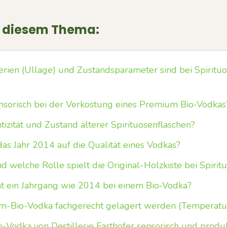
u diesem Thema:
erien (Ullage) und Zustandsparameter sind bei Spirit
nsorisch bei der Verkostung eines Premium Bio‑Vodkas
izität und Zustand älterer Spirituosenflaschen?
das Jahr 2014 auf die Qualität eines Vodkas?
welche Rolle spielt die Original-Holzkiste bei Spirit
 ein Jahrgang wie 2014 bei einem Bio‑Vodka?
um-Bio-Vodka fachgerecht gelagert werden (Temperatu
o-Vodka von Destillerie Farthofer sensorisch und produ