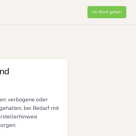
An Bord gehen
und
n; verbogene oder 
ehalten, bei Bedarf mit 
stellerhinweis 
sorgen.