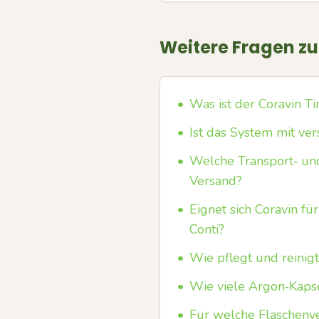
Weitere Fragen z
•
Was ist der Coravin T
•
Ist das System mit v
•
Welche Transport‑ und
Versand?
•
Eignet sich Coravin 
Conti?
•
Wie pflegt und reinig
•
Wie viele Argon‑Kaps
•
Für welche Flaschenv