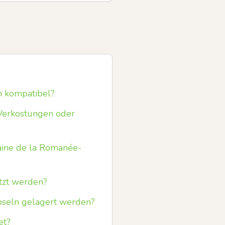
n kompatibel?
 Verkostungen oder
aine de la Romanée-
tzt werden?
pseln gelagert werden?
et?