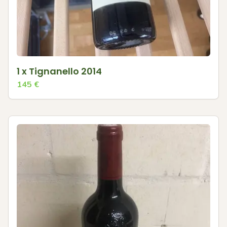
1 x Tignanello 2014
145
€