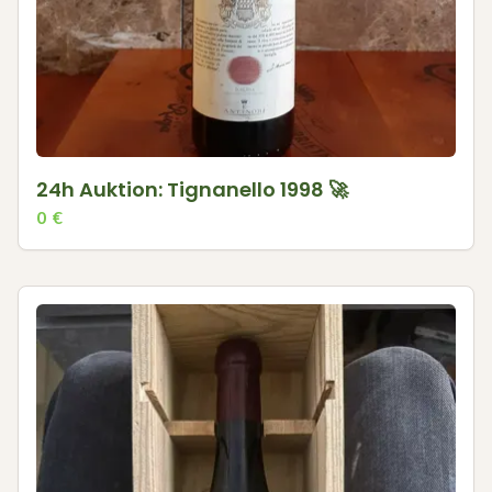
24h Auktion: Tignanello 1998 🚀
0
€