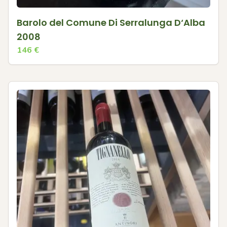
Barolo del Comune Di Serralunga D‘Alba
2008
146
€